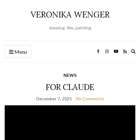
VERONIKA WENGER
drawing, film, painting
Ex
Menu
se
fo
NEWS
FOR CLAUDE
December 7, 2025
No Comments