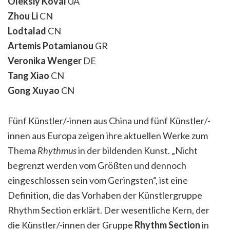
Oleksiy Koval
UA
Zhou Li
CN
Lodtalad
CN
Artemis Potamianou
GR
Veronika Wenger
DE
Tang Xiao
CN
Gong Xuyao
CN
Fünf Künstler/-innen aus China und fünf Künstler/-
innen aus Europa zeigen ihre aktuellen Werke zum
Thema
Rhythmus
in der bildenden Kunst. „Nicht
begrenzt werden vom Größten und dennoch
eingeschlossen sein vom Geringsten“, ist eine
Definition, die das Vorhaben der Künstlergruppe
Rhythm Section erklärt. Der wesentliche Kern, der
die Künstler/-innen der Gruppe
Rhythm Section
in