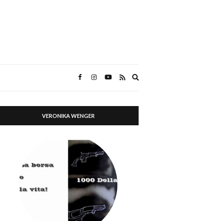
Expand
search
form
VERONIKA WENGER