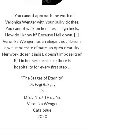
... You cannot approach the work of
Veronika Wenger with your bulky clothes.
You cannot walk on her lines in high heels.
How do I know it? Because I fell down. […]
Veronika Wenger has an elegant equilibrium,
a well moderate climate, an open clear sky.
Her work doesn’t insist, doesn’t impose itself.
But in her serene silence there is
hospitality for every first step ...
“The Stages of Eternity”
Dr. Ezgi Bakçay
in
DIE LINIE / THE LINE
Veronika Wenger
Catalogue
2020