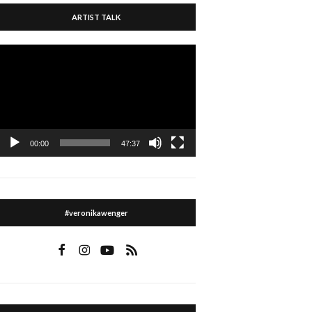
ARTIST TALK
Video
Player
00:00
47:37
#veronikawenger