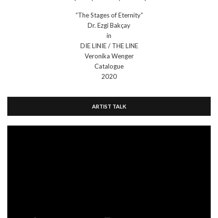
“The Stages of Eternity”
Dr. Ezgi Bakçay
in
DIE LINIE / THE LINE
Veronika Wenger
Catalogue
2020
ARTIST TALK
Video
Player