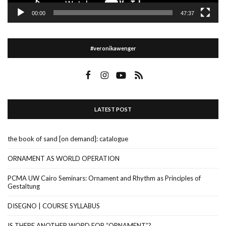
00:00
47:37
#veronikawenger
LATEST POST
the book of sand [on demand]: catalogue
ORNAMENT AS WORLD OPERATION
PCMA UW Cairo Seminars: Ornament and Rhythm as Principles of
Gestaltung
DISEGNO | COURSE SYLLABUS
IS THERE ANOTHER WORD FOR “ORNAMENT”?