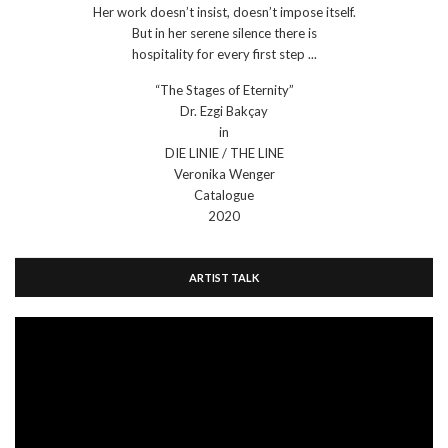
Her work doesn’t insist, doesn’t impose itself.
But in her serene silence there is
hospitality for every first step ...
“The Stages of Eternity”
Dr. Ezgi Bakçay
in
DIE LINIE / THE LINE
Veronika Wenger
Catalogue
2020
ARTIST TALK
Video
Player