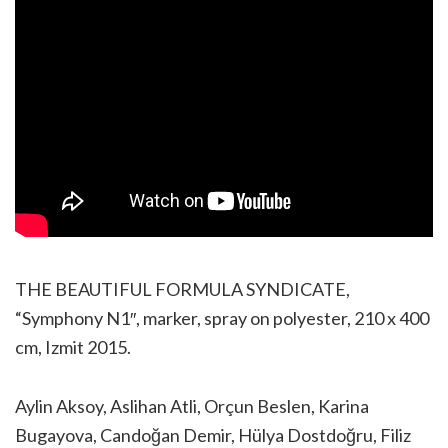
THE BEAUTIFUL FORMULA SYNDICATE,
“Symphony N1″, marker, spray on polyester, 210 x 400
cm, Izmit 2015.
Aylin Aksoy, Aslihan Atli, Orçun Beslen, Karina
Bugayova, Candoğan Demir, Hülya Dostdoğru, Filiz