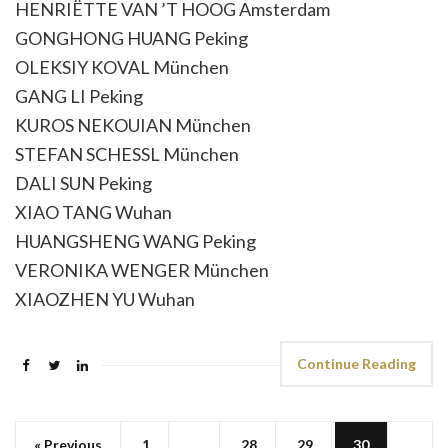
HENRIËTTE VAN ’T HOOG Amsterdam
GONGHONG HUANG Peking
OLEKSIY KOVAL München
GANG LI Peking
KUROS NEKOUIAN München
STEFAN SCHESSL München
DALI SUN Peking
XIAO TANG Wuhan
HUANGSHENG WANG Peking
VERONIKA WENGER München
XIAOZHEN YU Wuhan
Continue Reading
« Previous
1
…
28
29
30